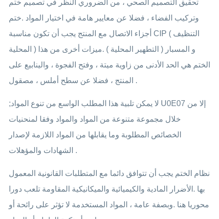
تحقيق التصميم الصحي ، من الضروري النظر في تصميم ختم
وتركيب الفضاء ، فضلا عن معايير هامة في اختيار المواد .ختم
أجزاء الاتصال مع المنتج يجب أن تكون مناسبة CIP ( التنظيف
المحلية ) و المسبار ( التطهير المحلية ) .ميزات أخرى من هذا
الختم هي الحد الأدنى من زاوية ميتة ، وفتح الفجوة ، والينابيع على
المنتج ، فضلا عن سطح أملس ، مصقول .
;لا يمكن تلبية هذا المطلب الواسع من تنوع المواد U0E07 إلا من
خلال مجموعة متنوعة من المواد والمواد وفقا لمنحنيات
الخصائص المطلوبة وما يقابلها من المواد اللازمة لإصدار
الشهادات والمؤهلات .
نظام الختم يجب أن تتوافق دائما مع المتطلبات القانونية المعمول
بها .الأضرار المادية والكيميائية والميكانيكية المقاومة تلعب دورا
محوريا هنا .وبصفة عامة ، المواد المستخدمة لا تؤثر على رائحة أو