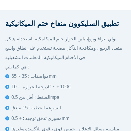
تطبيق السليكوون منفاخ ختم الميكانيكية
بولي تترافلوروإيثيلين الخوار ختم الميكانيكية باستخدام هيكل
متعدد الربيع ، ومكافحة التآكل مضخة تستخدم على نطاق واسع
في الأختام الميكانيكية .المعلمات التشغيلية
هي كما يلي :
مواصفات : 35 ~ 65mm
درجة الحرارة : - 10C ~ + 100C
الضغط : أقل من 0.5mpa
السرعة الخطية : 15 م / ق
محوري تدفق توجيه : + 0.5mm
مناسبة وسائل الإعلام : حمض قوي ، قوي للأكسدة وغيرها