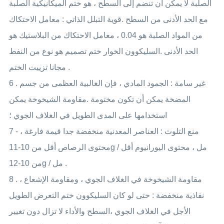
الصلبة لا يمكن أن تنضم إلى السطح ، هو ختم الميكانيكية الصلبة
مع الحد الأدنى من السطح .قوية التبلل الذاتي : معامل الاحتكاك
من المواد الصلبة هو 0.04 ، معامل الاحتكاك من البلاستيك هو
الحد الأدنى .السليكوون الخوار ختم تصميم هو نوع من النفط
مجانا تزييت الختم .
6 . غير سامة : الجمود المادي ، فإن الغالبية العظمى من جسم
المضخة يمكن أن تكون مختومة .مقاومة الشيخوخة يمكن
استخدامها على المدى الطويل في الغلاف الجوي ؛
7 - منع التلوث : العناصر المعدنية منخفضة جدا قيمة فارغة ،
محتوى الرصاص أقل من 10-11g / مل ، محتوى اليورانيوم أقل
من 10-12g / مل .
8 . مقاومة الشيخوخة في الغلاف الجوي ، ومقاومة الإشعاع ،
نفاذية منخفضة : حتى لو كان السليكوون ختم التعرض الطويل
الأجل في الغلاف الجوي ،السطح والأداء لا تزال دون تغيير