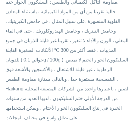
.مقاومة التآكل الكيميائي والطقس : السليكوون الخوار ختم
خالية تقريبا من أي من المواد الكيميائية ، باستثناء المعادن
القلوية المنصهرة .على سبيل المثال ، في حامض الكبريتيك ،
وحامض النيتريك ، وحامض الهيدروكلوريك ، حتى في الماء
المغلي ، الوزن والأداء لا تتغير ، تقريبا غير قابلة للذوبان في جميع
المذيبات ، فقط أكثر من 300 ℃ الألكانات الصغيرة القابلة
للذوبان ( حوالي 0.1g / 100g ) .السليكوون الخوار الختم لا تمتص
الرطوبة ، غير قابلة للاشتعال ، والأكسجين والأشعة فوق
البنفسجية مستقرة جدا ، وبالتالي ممتازة مقاومة الطقس .
Haikang الصين ، باعتبارها واحدة من الشركات المصنعة المحلية
من الدرجة الأولى ختم السليكوون ، لديها العديد من سنوات
الخبرة في إنتاج السليكوون الخوار الأختام ، ويمكن استخدامها
على نطاق واسع في مختلف المجالات .