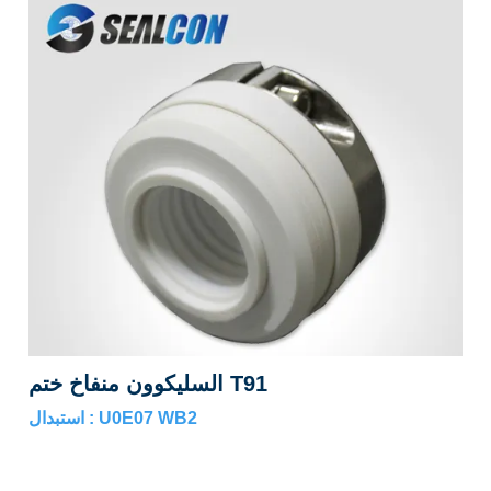
السليكوون منفاخ ختم T91
استبدال : U0E07 WB2