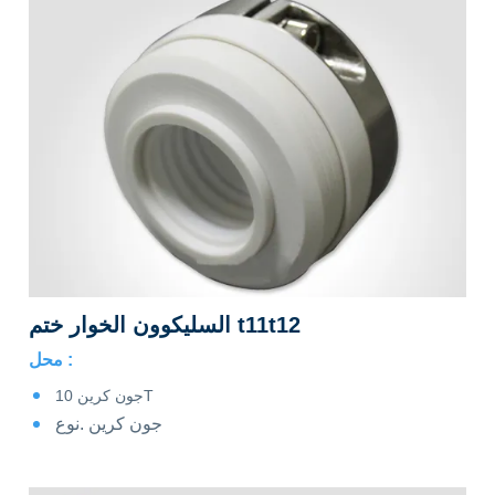
السليكوون الخوار ختم t11t12
محل :
جون كرين 10T
جون كرين .نوع