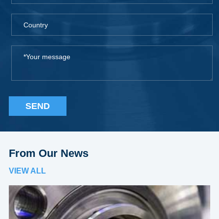
SEND
From Our News
VIEW ALL