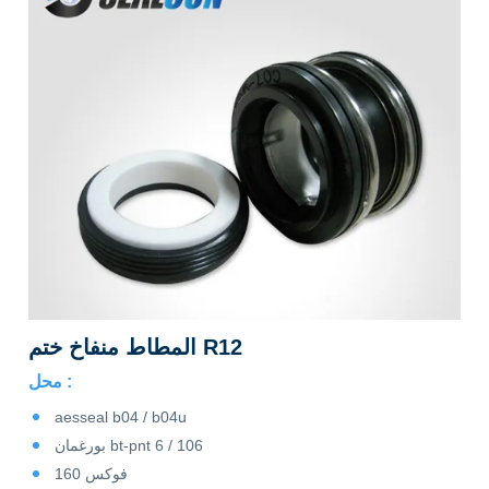
المطاط منفاخ ختم R12
محل :
aesseal b04 / b04u
بورغمان bt-pnt 6 / 106
فوكس 160