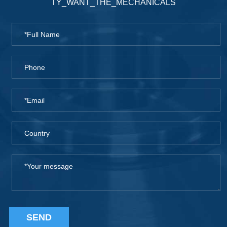
TY_WANT_THE_MECHANICALS
SEND