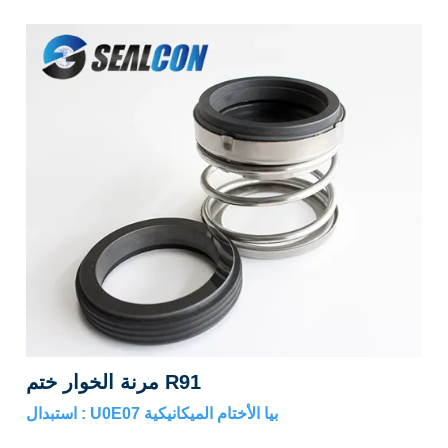
مرنة الخوار ختم R91
استبدال : U0E07 بيا الأختام الميكانيكية