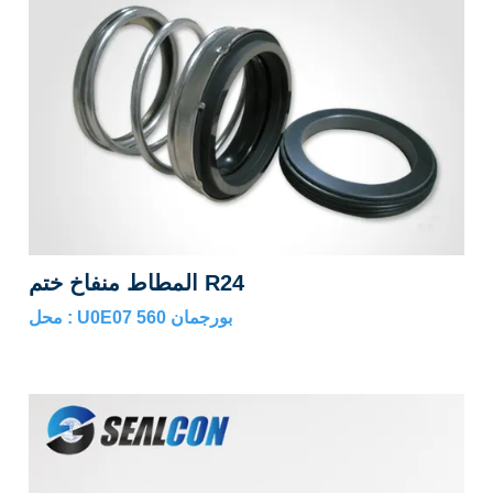
وظ
المطاط منفاخ ختم R24
محل : U0E07 بورجمان 560