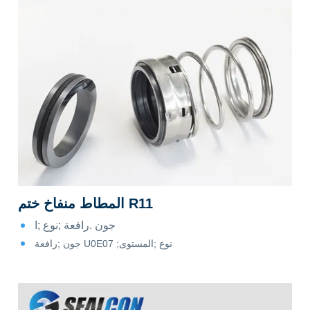
المطاط منفاخ ختم R11
جون .رافعة ;نوع ;ا
جون ;رافعة U0E07 ;نوع ;المستوى