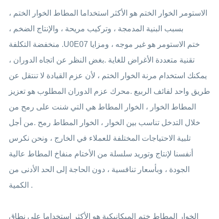
الاستومر الخوار الختم هو الأكثر استخداما المطاط الخوار الختم ،
بسبب البنية المدمجة ، وتركيب مريحة ، والإنتاج الضخم ،
منخفضة التكلفة .U0E07 ختم الاستومر هو غير موجه ، ومزايا
تقنية متعددة الأغراض للغاية .بغض النظر عن اتجاه الدوران ،
يمكنك استخدام مرنة الخوار الختم ، لأن عزم القيادة لا تنتقل عن
طريق واحد لفائف الربيع .محرك عزم الدوران المطلوب هو تعزيز
المطاط الخوار ، الخوار المطاط هي التي شنت على رمح من
خلال التدخل تناسب بين الخوار ، الخوار المطاط رمح .من أجل
تلبية الاحتياجات المختلفة للعملاء في الخارج ، ونحن نكرس
أنفسنا لإنتاج وتوريد سلسلة من الأختام منفاخ المطاط عالية
الجودة ، وبأسعار تنافسية ، دون الحاجة إلى الحد الأدنى من
الكمية .
الخوار المطاط ختم الميكانيكية هو الأكثر استخداما على نطاق