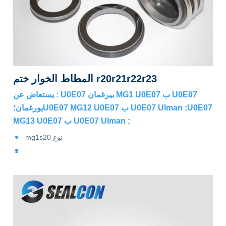
المطاط الخوار ختم r20r21r22r23
يستعاض عن : U0E07 بيرغمان MG1 U0E07 ب U0E07
يورغمان؛U0E07 MG12 U0E07 ب U0E07 Ulman ;U0E07
MG13 U0E07 ب U0E07 Ulman ;
mg1s20 نوع