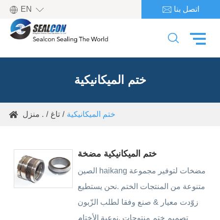

اتصل بنا
EN


ختم الميكانيكية
ختم الميكانيكية
تاغ
منزل .

ختم الميكانيكية مضخة
الصين haikang مضخات لتوفير مجموعة
متنوعة من المنتجات الختم .نحن يستطيع
زوّدت معيار & صنع وفقا لطلب الزّبون
تصميم ختم منتوجات .نوعية الأختام