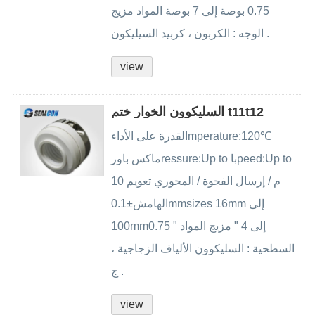
0.75 بوصة إلى 7 بوصة المواد مزيج
الوجه : الكربون ، كربيد السيليكون .
view
السليكوون الخوار ختم t11t12
القدرة على الأداءmperature:120℃
ماكس باورressure:Up to باpeed:Up to
10 م / إرسال الفجوة / المحوري تعويم
الهامش±0.1mmsizes 16mm إلى
100mm0.75 " إلى 4 " مزيج المواد
السطحية : السليكوون الألياف الزجاجية ،
ج .
view