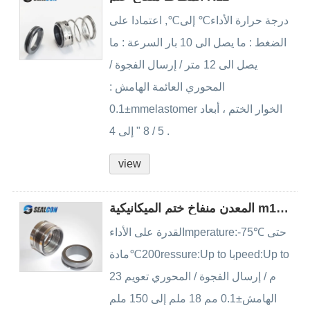
درجة حرارة الأداء℃ إلى℃, اعتمادا على
الضغط : ما يصل الى 10 بار السرعة : ما
يصل الى 12 متر / إرسال الفجوة /
المحوري العائمة الهامش :
±0.1mmelastomer الخوار الختم ، أبعاد
5 / 8 " إلى 4 .
view
المعدن منفاخ ختم الميكانيكية m14m15m16
القدرة على الأداءmperature:-75℃ حتى
200℃مادةressure:Up to باpeed:Up to
23 م / إرسال الفجوة / المحوري تعويم
الهامش±0.1 مم 18 ملم إلى 150 ملم