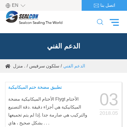

اتصل بنا
EN


الدعم الفني
الدعم الفني
سلكون سرفيس
منزل .

تطبيق مضخة ختم الميكانيكية
03
الأختام الميكانيكية مضخة Flygt الأختام
الميكانيكية هي أجزاء دقيقة .دقة التصنيع
2018.05
والتركيب هي صارمة جدا .إذا لم يتم تجميعها
بشكل صحيح ، هاي . . .